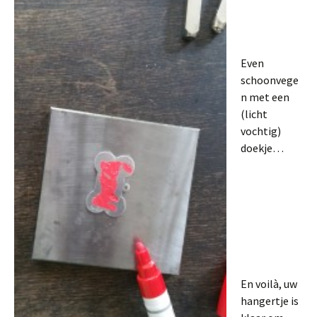
Even
schoonvege
n met een
(licht
vochtig)
doekje…
En voilà, uw
hangertje is