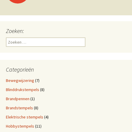
Zoeken:
Z
o
e
k
e
Categorieën
n
n
Bewegwijzering
(7)
a
Blinddrukstempels
(8)
a
r
Brandpennen
(1)
:
Brandstempels
(8)
Elektrische stempels
(4)
Hobbystempels
(11)