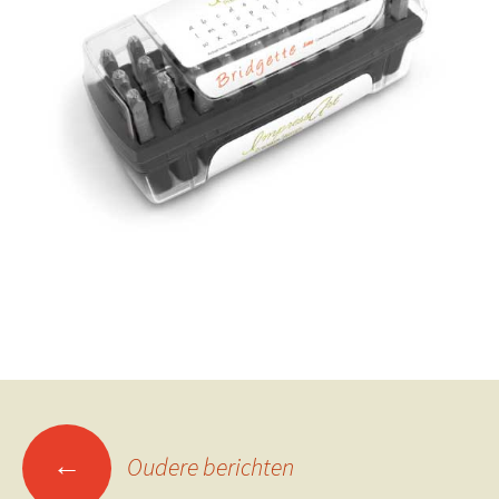
←
Oudere berichten
Berichtennavigatie