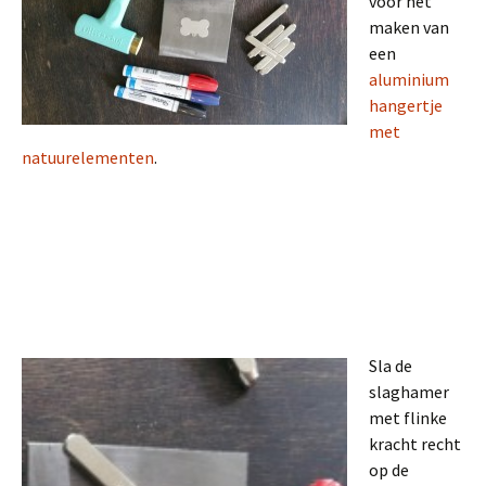
voor het
maken van
een
aluminium
hangertje
met
natuurelementen
.
Sla de
slaghamer
met flinke
kracht recht
op de