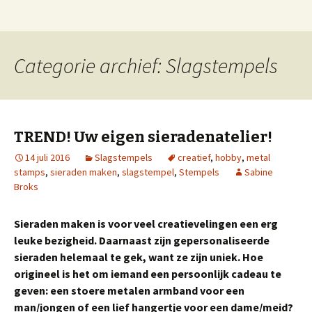
Stempels, graveren, badges, naamplaten en
Naar
blog van stempels.nl
de
overige stempel produkten
inhoud
springen
Categorie archief: Slagstempels
TREND! Uw eigen sieradenatelier!
14 juli 2016
Slagstempels
creatief
,
hobby
,
metal
stamps
,
sieraden maken
,
slagstempel
,
Stempels
Sabine
Broks
Sieraden maken is voor veel creatievelingen een erg
leuke bezigheid. Daarnaast zijn gepersonaliseerde
sieraden helemaal te gek, want ze zijn uniek. Hoe
origineel is het om iemand een persoonlijk cadeau te
geven: een stoere metalen armband voor een
man/
jongen of
een lief hangertje voor een dame/meid?