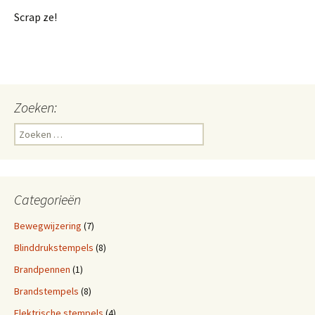
Scrap ze!
Zoeken:
Z
o
e
k
e
Categorieën
n
n
Bewegwijzering
(7)
a
Blinddrukstempels
(8)
a
r
Brandpennen
(1)
:
Brandstempels
(8)
Elektrische stempels
(4)