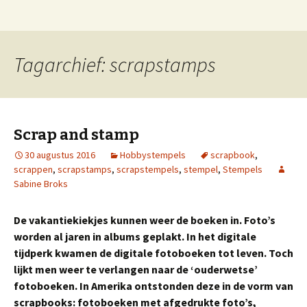
Stempels, graveren, badges, naamplaten en
Naar
blog van stempels.nl
de
overige stempel produkten
inhoud
springen
Tagarchief: scrapstamps
Scrap and stamp
30 augustus 2016
Hobbystempels
scrapbook
,
scrappen
,
scrapstamps
,
scrapstempels
,
stempel
,
Stempels
Sabine Broks
De vakantiekiekjes kunnen weer de boeken in. Foto’s
worden al jaren in albums geplakt. In het digitale
tijdperk kwamen de digitale fotoboeken tot leven. Toch
lijkt men weer te verlangen naar de ‘ouderwetse’
fotoboeken. In Amerika ontstonden deze in de vorm van
scrapbooks: fotoboeken met afgedrukte foto’s,