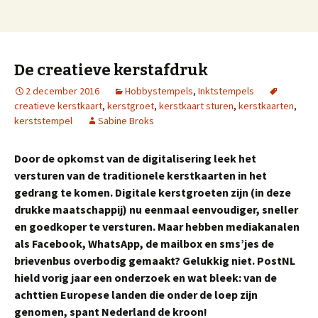
Stempels, graveren, badges, naamplaten en
Naar
blog van stempels.nl
de
overige stempel produkten
inhoud
springen
De creatieve kerstafdruk
2 december 2016
Hobbystempels
,
Inktstempels
creatieve kerstkaart
,
kerstgroet
,
kerstkaart sturen
,
kerstkaarten
,
kerststempel
Sabine Broks
Door de opkomst van de digitalisering leek het
versturen van de traditionele kerstkaarten in het
gedrang te komen. Digitale kerstgroeten zijn (in deze
drukke maatschappij) nu eenmaal eenvoudiger, sneller
en goedkoper te versturen. Maar hebben mediakanalen
als Facebook, WhatsApp, de mailbox en sms’jes de
brievenbus overbodig gemaakt? Gelukkig niet. PostNL
hield vorig jaar een onderzoek en wat bleek: van de
achttien Europese landen die onder de loep zijn
genomen, spant Nederland de kroon!