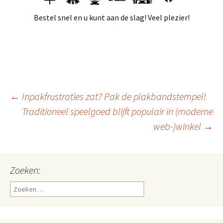
Bestel snel en u kunt aan de slag! Veel plezier!
←
Inpakfrustraties zat? Pak de plakbandstempel!
Traditioneel speelgoed blijft populair in (moderne
Berichtnavigatie
web-)winkel
→
Zoeken:
Z
o
e
k