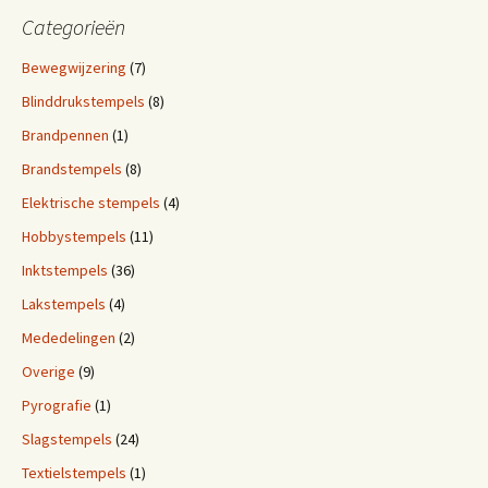
e
Categorieën
n
n
Bewegwijzering
(7)
a
Blinddrukstempels
(8)
a
r
Brandpennen
(1)
:
Brandstempels
(8)
Elektrische stempels
(4)
Hobbystempels
(11)
Inktstempels
(36)
Lakstempels
(4)
Mededelingen
(2)
Overige
(9)
Pyrografie
(1)
Slagstempels
(24)
Textielstempels
(1)